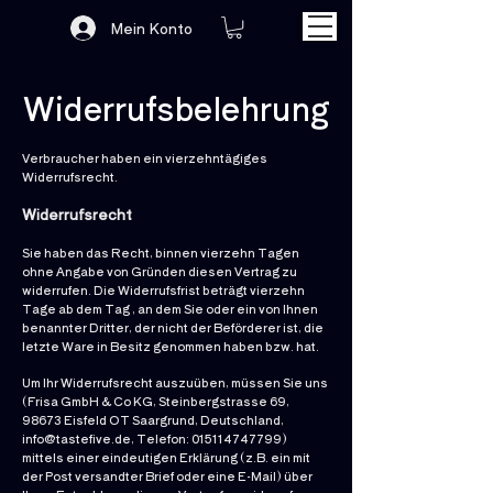
Mein Konto
Widerrufsbelehrung
Verbraucher haben ein vierzehntägiges
Widerrufsrecht.
Widerrufsrecht
Sie haben das Recht, binnen vierzehn Tagen
ohne Angabe von Gründen diesen Vertrag zu
widerrufen. Die Widerrufsfrist beträgt vierzehn
Tage ab dem Tag , an dem Sie oder ein von Ihnen
benannter Dritter, der nicht der Beförderer ist, die
letzte Ware in Besitz genommen haben bzw. hat.
Um Ihr Widerrufsrecht auszuüben, müssen Sie uns
(Frisa GmbH & Co KG, Steinbergstrasse 69,
98673 Eisfeld OT Saargrund, Deutschland,
info@tastefive.de
, Telefon:
015114747799)
mittels einer eindeutigen Erklärung (z.B. ein mit
der Post versandter Brief oder eine E-Mail) über