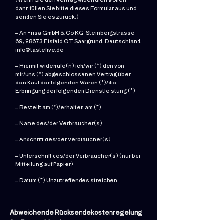
dann füllen Sie bitte dieses Formular aus und
senden Sie es zurück.)
– An Frisa GmbH & Co KG, Steinbergstrasse
69, 98673 Eisfeld OT Saargrund, Deutschland,
info@tastefive.de
– Hiermit widerrufe(n) ich/wir (*) den von
mir/uns (*) abgeschlossenen Vertrag über
den Kauf der folgenden Waren (*)/die
Erbringung der folgenden Dienstleistung (*)
– Bestellt am (*)/erhalten am (*)
– Name des/der Verbraucher(s)
– Anschrift des/der Verbraucher(s)
– Unterschrift des/der Verbraucher(s) (nur bei
Mitteilung auf Papier)
– Datum (*) Unzutreffendes streichen.
Abweichende Rücksendekostenregelung