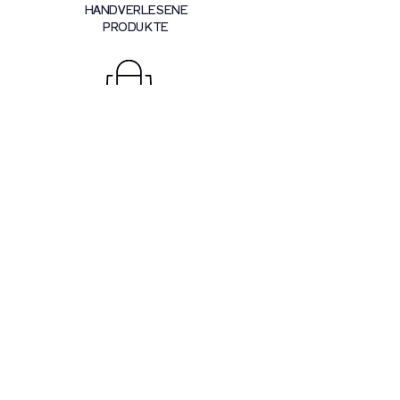
HANDVERLESENE
PRODUKTE
PERSÖNLICHE
BERATUNG
SOZIALE
PROJEKTE
UNTERSTÜTZEN
*Alle Preise inkl. gesetzl. Mehrwertsteuer zzgl.
Versandkosten. Um in diesem TASTE FIVE PLUS Onlineshop
einzukaufen, musst Du mindestens 18 Jahre alt sein.
**Wir versenden nur innerhalb Deutschland. Wir verkaufen
keinesfalls Alkohol an Minderjährige.
© Frisa GmbH & Co. KG 2022 - Alle Rechte vorbehalten. Fotos,