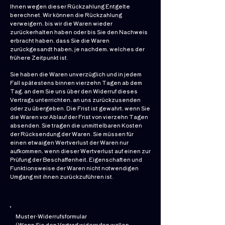
Ihnen wegen dieser Rückzahlung Entgelte
berechnet. Wir können die Rückzahlung
verweigern, bis wir die Waren wieder
zurückerhalten haben oder bis Sie den Nachweis
erbracht haben, dass Sie die Waren
zurückgesandt haben, je nachdem, welches der
frühere Zeitpunkt ist.
Sie haben die Waren unverzüglich und in jedem
Fall spätestens binnen vierzehn Tagen ab dem
Tag, an dem Sie uns über den Widerruf dieses
Vertrags unterrichten, an uns zurückzusenden
oder zu übergeben. Die Frist ist gewahrt, wenn Sie
die Waren vor Ablauf der Frist von vierzehn Tagen
absenden. Sie tragen die unmittelbaren Kosten
der Rücksendung der Waren. Sie müssen für
einen etwaigen Wertverlust der Waren nur
aufkommen, wenn dieser Wertverlust auf einen zur
Prüfung der Beschaffenheit, Eigenschaften und
Funktionsweise der Waren nicht notwendigen
Umgang mit ihnen zurückzuführen ist.
Muster-Widerrufsformular
(Wenn Sie den Vertrag widerrufen wollen,