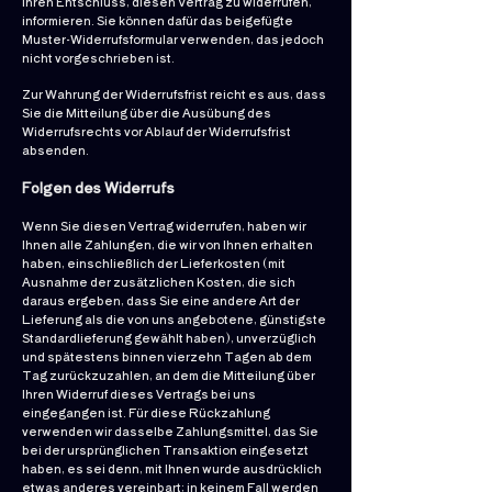
Ihren Entschluss, diesen Vertrag zu widerrufen,
informieren. Sie können dafür das beigefügte
Muster-Widerrufsformular verwenden, das jedoch
nicht vorgeschrieben ist.
Zur Wahrung der Widerrufsfrist reicht es aus, dass
Sie die Mitteilung über die Ausübung des
Widerrufsrechts vor Ablauf der Widerrufsfrist
absenden.
Folgen des Widerrufs
Wenn Sie diesen Vertrag widerrufen, haben wir
Ihnen alle Zahlungen, die wir von Ihnen erhalten
haben, einschließlich der Lieferkosten (mit
Ausnahme der zusätzlichen Kosten, die sich
daraus ergeben, dass Sie eine andere Art der
Lieferung als die von uns angebotene, günstigste
Standardlieferung gewählt haben), unverzüglich
und spätestens binnen vierzehn Tagen ab dem
Tag zurückzuzahlen, an dem die Mitteilung über
Ihren Widerruf dieses Vertrags bei uns
eingegangen ist. Für diese Rückzahlung
verwenden wir dasselbe Zahlungsmittel, das Sie
bei der ursprünglichen Transaktion eingesetzt
haben, es sei denn, mit Ihnen wurde ausdrücklich
etwas anderes vereinbart; in keinem Fall werden