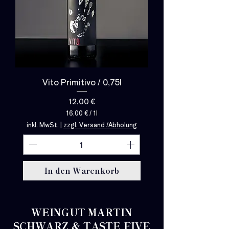
Vito Primitivo / 0,75l
Preis
12,00 €
16,00 €
/
1l
1
inkl. MwSt.
|
zzgl. Versand /Abholung
6
,
0
0
€
In den Warenkorb
p
r
o
1
L
WEINGUT MARTIN
i
t
SCHWARZ & TASTE FIVE
e