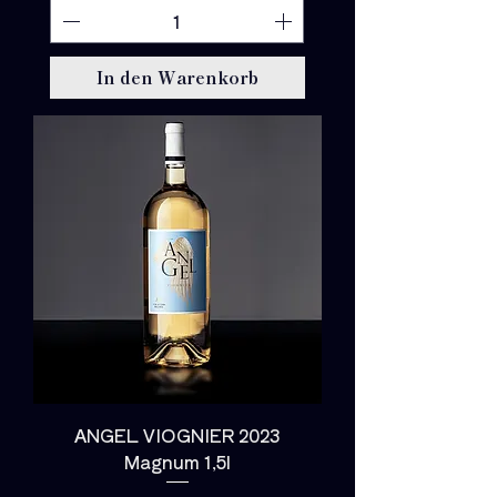
,
0
0
€
In den Warenkorb
p
r
o
1
L
i
t
e
r
ANGEL VIOGNIER 2023
Magnum 1,5l