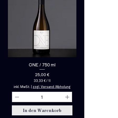
ONE / 750 ml
Preis
25,00 €
33,33 €
/
1l
3
inkl. MwSt.
|
zzgl. Versand /Abholung
3
,
3
3
€
In den Warenkorb
p
r