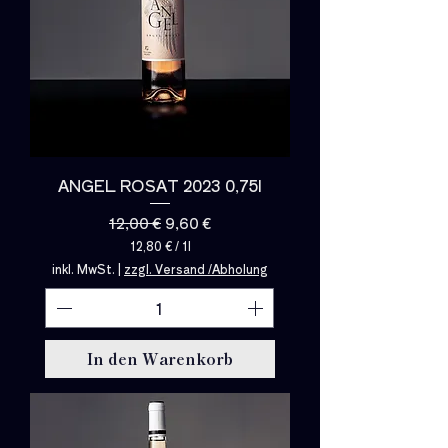
ANGEL ROSAT 2023 0,75l
Standardpreis
Sale-Preis
12,00 €
9,60 €
12,80 €
/
1l
1
inkl. MwSt.
|
zzgl. Versand /Abholung
2
,
8
0
€
In den Warenkorb
p
r
o
1
L
i