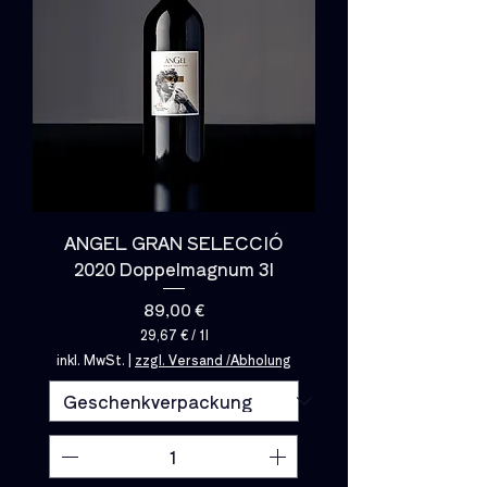
ANGEL GRAN SELECCIÓ
2020 Doppelmagnum 3l
Preis
89,00 €
29,67 €
/
1l
2
inkl. MwSt.
|
zzgl. Versand /Abholung
9
,
6
7
€
p
r