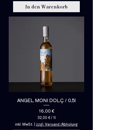
o
In den Warenkorb
1
L
i
t
e
r
ANGEL MONI DOLÇ / 0,5l
Preis
16,00 €
32,00 €
/
1l
3
inkl. MwSt.
|
zzgl. Versand /Abholung
2