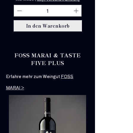
4
,
6
7
€
In den Warenkorb
p
r
o
1
L
i
FOSS MARAI & TASTE
t
e
FIVE PLUS
r
Erfahre mehr zum Weingut
FOSS
MARAI >