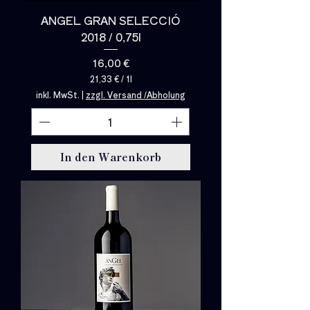
ANGEL GRAN SELECCIÓ
2018 / 0,75l
Preis
16,00 €
21,33 €
/
1l
2
inkl. MwSt.
|
zzgl. Versand /Abholung
1
,
3
3
€
In den Warenkorb
p
r
o
1
L
i
t
e
r