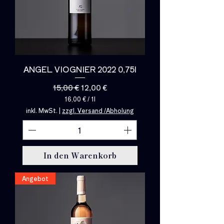
ANGEL VIOGNIER 2022 0,75l
Standardpreis
Sale-Preis
15,00 €
12,00 €
16,00 €
/
1l
1
inkl. MwSt.
|
zzgl. Versand /Abholung
6
,
0
0
€
In den Warenkorb
p
r
o
Angebot
1
L
i
t
e
r