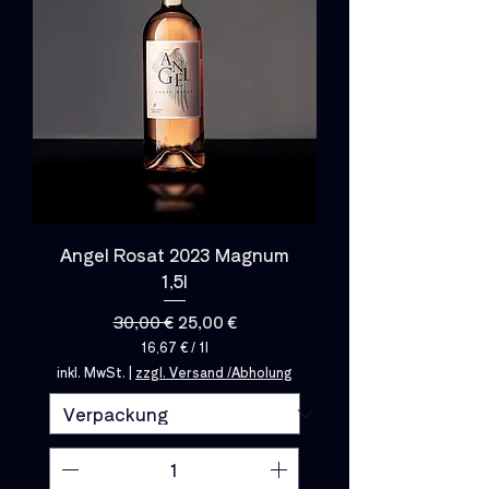
t
e
r
Angel Rosat 2023 Magnum
1,5l
Standardpreis
Sale-Preis
30,00 €
25,00 €
16,67 €
/
1l
1
inkl. MwSt.
|
zzgl. Versand /Abholung
6
,
6
7
€
p