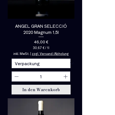
ANGEL GRAN SELECCIÓ
2020 Magnum 1,5l
Preis
46,00 €
30,67 €
/
1l
3
inkl. MwSt.
|
zzgl. Versand /Abholung
0
,
6
7
€
p
r
o
In den Warenkorb
1
L
i
t
e
r