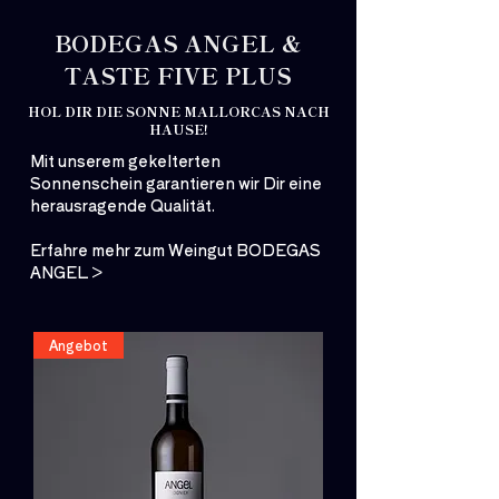
€
p
BODEGAS ANGEL &
r
o
TASTE FIVE PLUS
1
L
HOL DIR DIE SONNE MALLORCAS NACH
i
HAUSE!
t
e
Mit unserem gekelterten
r
Sonnenschein garantieren wir Dir eine
herausragende Qualität.
Erfahre mehr zum Weingut
BODEGAS
ANGEL
>
Angebot