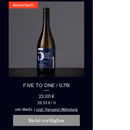
o
Ausverkauft
1
L
i
t
e
r
FIVE TO ONE / 0,75l
Preis
22,00 €
29,33 €
/
1l
2
inkl. MwSt.
|
zzgl. Versand /Abholung
9
,
Nicht verfügbar
3
3