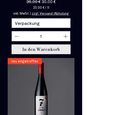
Standardpreis
Sale-Preis
36,00 €
30,00 €
20,00 €
/
1l
2
inkl. MwSt.
|
zzgl. Versand /Abholung
0
,
0
0
€
p
r
o
In den Warenkorb
1
L
i
neu eingetroffen
t
e
r