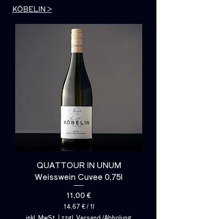
KÖBELIN​ >
QUATTOUR IN UNUM
Weisswein Cuvee 0,75l
Preis
11,00 €
14,67 €
/
1l
1
inkl. MwSt.
|
zzgl. Versand /Abholung