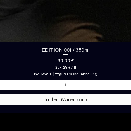
EDITION 001 / 350ml
Preis
89,00 €
254,29 €
/
1l
2
inkl. MwSt.
|
zzgl. Versand /Abholung
5
4
,
2
9
In den Warenkorb
€
p
r
o
1
L
i