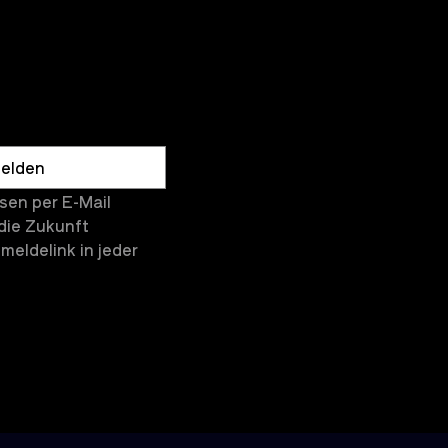
elden
en per E-Mail 
die Zukunft 
eldelink in jeder 