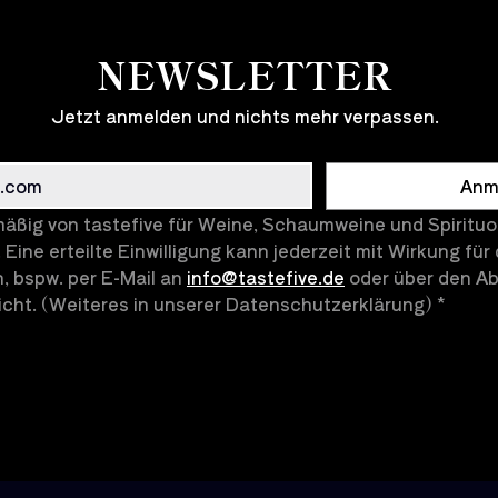
t
e
r
NEWSLETTER
Jetzt anmelden und nichts mehr verpassen.
Anm
äßig von tastefive für Weine, Schaumweine und Spirituos
 Eine erteilte Einwilligung kann jederzeit mit Wirkung für 
, bspw. per E-Mail an 
info@tastefive.de
 oder über den Abm
cht. (Weiteres in unserer Datenschutzerklärung)
*