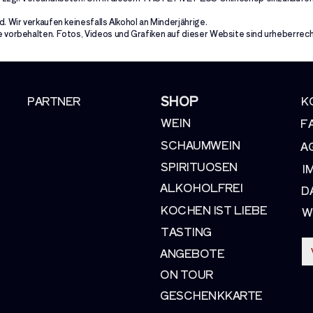
. Wir verkaufen keinesfalls Alkohol an Minderjährige.
 vorbehalten. Fotos, Videos und Grafiken auf dieser Website sind urheberrech
SHOP
PARTNER
K
WEIN
F
SCHAUMWEIN
A
SPIRITUOSEN
I
ALKOHOLFREI
D
KOCHEN IST LIEBE
W
TASTING
ANGEBOTE
ON TOUR
GESCHENKKARTE