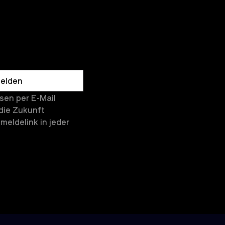
elden
en per E-Mail 
die Zukunft 
eldelink in jeder 