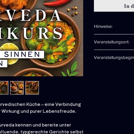
In 
Hinweise:
Keine Vorkenntnisse
Veranstaltungsort:
Einsteiger wie Fort
Geschirrhandtüche
in der Veda-Loung
Küchenmesser sind 
Veranstaltungsbegin
Neulehen 9
98673 Eisfeld
07. November 2026
yurvedischen Küche – eine Verbindung
r Wirkung und purer Lebensfreude.
urveda kennen und bereite unter
hltuende, typgerechte Gerichte selbst