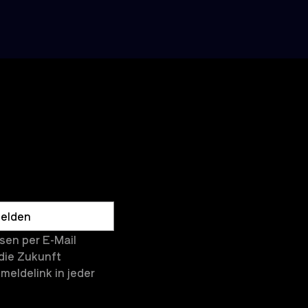
elden
en per E-Mail 
die Zukunft 
eldelink in jeder 