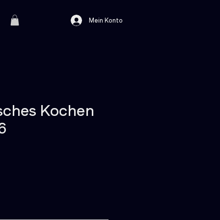
Mein Konto
sches Kochen
6
eis