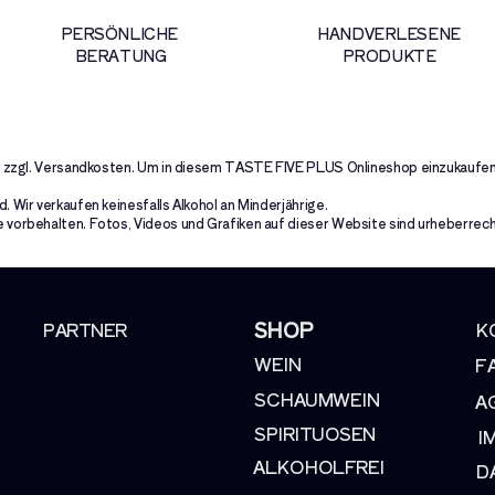
PERSÖNLICHE
HANDVERLESENE
BERATUNG
PRODUKTE
uer zzgl. Versandkosten. Um in diesem TASTE FIVE PLUS Onlineshop einzukaufen
. Wir verkaufen keinesfalls Alkohol an Minderjährige.
 vorbehalten. Fotos, Videos und Grafiken auf dieser Website sind urheberrech
SHOP
PARTNER
K
WEIN
F
SCHAUMWEIN
A
SPIRITUOSEN
I
ALKOHOLFREI
D