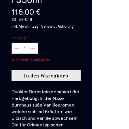
Preis
116,00 €
331,43 €
/
1l
331,43 €
inkl. MwSt.
|
zzgl. Versand /Abholung
pro
1
Liter
Anzahl
*
Nur noch 9 verfügbar
In den Warenkorb
Dunkler Bernstein dominiert die
Farbgebung. In der Nase
durchaus süße Vanillearomen,
welche sich mit Kräutern wie
Eibisch und Vanille abwechseln.
Die für Orkney typischen