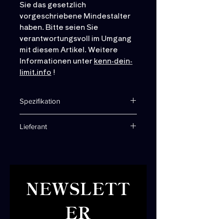
Sie das gesetzlich
vorgeschriebene Mindestalter
haben. Bitte seien Sie
verantwortungsvoll im Umgang
mit diesem Artikel. Weitere
Informationen unter
kenn-dein-
limit.info
!
Spezifikation
Single Malt Whisky La Famiglia
Lieferant
Secret Orkney
19 Jahre
Erfahre mehr über
LA FAMIGLIA
Amontillado-Finish, full term
NOSTRA
Sherryfassreifung
52,2 % abv.
350 ml
NEWSLETT
ER