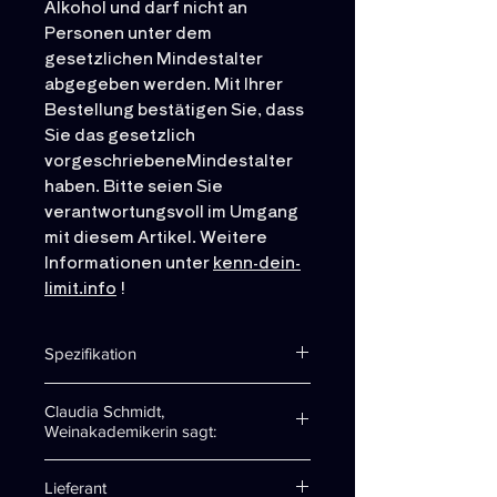
Alkohol und darf nicht an
Personen unter dem
gesetzlichen Mindestalter
abgegeben werden. Mit Ihrer
Bestellung bestätigen Sie, dass
Sie das gesetzlich
vorgeschriebeneMindestalter
haben. Bitte seien Sie
verantwortungsvoll im Umgang
mit diesem Artikel. Weitere
Informationen unter
kenn-dein-
limit.info
!
Spezifikation
Erhältlich: 0,75 l
Claudia Schmidt,
Rebsorten: Sangiovese,
Weinakademikerin sagt:
Sagrantino, Cabernet
Sauvignon,
Montepulciano, Bombino
nero und
Brilliant funkelnde Lachsfarbe
Uva di Troia
Lieferant
zeigt sich im Glas im