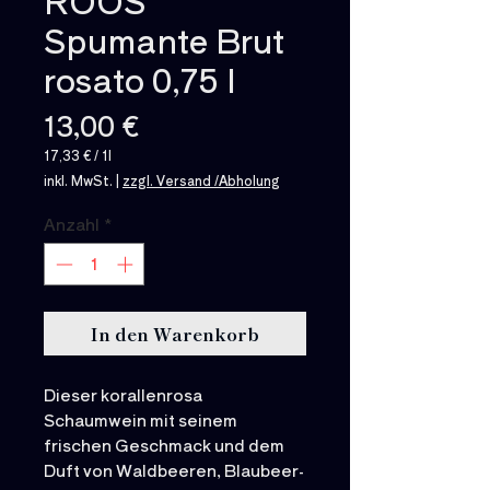
ROÖS
Spumante Brut
rosato 0,75 l
Preis
13,00 €
17,33 €
/
1l
17,33 €
inkl. MwSt.
|
zzgl. Versand /Abholung
pro
1
Liter
Anzahl
*
In den Warenkorb
Dieser korallenrosa
Schaumwein mit seinem
frischen Geschmack und dem
Duft von Waldbeeren, Blaubeer-