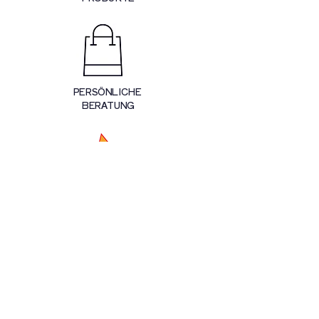
PERSÖNLICHE
BERATUNG
SOZIALE
PROJEKTE
UNTERSTÜTZEN
*Alle Preise inkl. gesetzl. Mehrwertsteuer zzgl.
Versandkosten. Um in diesem TASTE FIVE PLUS Onlineshop
einzukaufen, musst Du mindestens 18 Jahre alt sein.
**Wir versenden nur innerhalb Deutschland. Wir verkaufen
keinesfalls Alkohol an Minderjährige.
© Frisa GmbH & Co. KG 2022 - Alle Rechte vorbehalten. Fotos,
Videos und Grafiken auf dieser Website sind urheberrechtlich
geschützt.