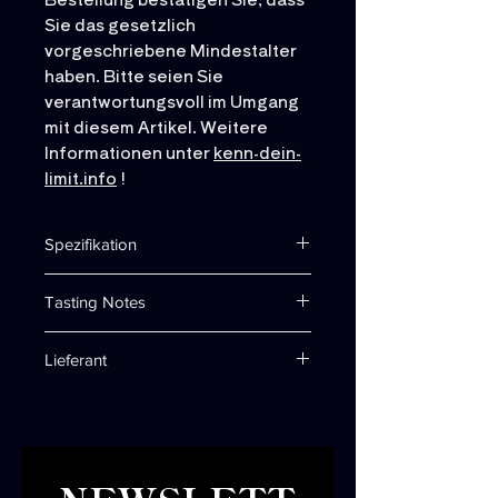
Sie das gesetzlich
vorgeschriebene Mindestalter
haben. Bitte seien Sie
verantwortungsvoll im Umgang
mit diesem Artikel. Weitere
Informationen unter
kenn-dein-
limit.info
!
Spezifikation
Tullibardine
Tasting Notes
18 Jahre alt
Bourbon Fass Reifung
Nase: Zarte Vanille, Honig und
53,4 % vol.
Lieferant
Crème brûlée treffen auf reife
350 ml
gelbe Früchte – Birne, Apfel und
Erfahre mehr über
LA FAMIGLIA
Farbe: ein typisches
ein Hauch Aprikose. Dahinter
NOSTRA
Goldgelb
zeigen sich leichte Holznoten,
etwas Karamell und ein feiner
Hauch Zitrus.