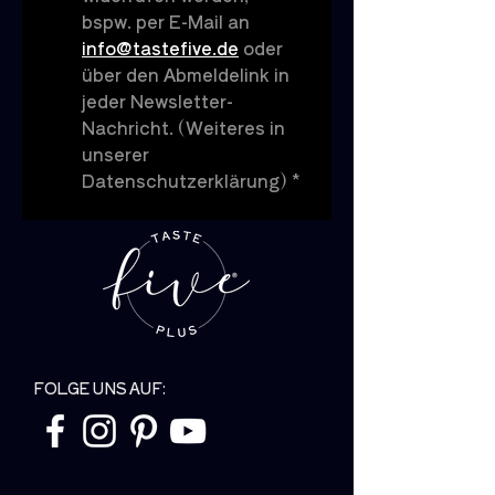
bspw. per E-Mail an 
kraftvoll, elegant und authentisch.
info@tastefive.de
 oder 
Ein Muss für Liebhaber klassisch
gereifter Whiskys mit Tiefgang.
über den Abmeldelink in 
jeder Newsletter-
Nachricht. (Weiteres in 
unserer 
Datenschutzerklärung)
*
FOLGE UNS AUF: