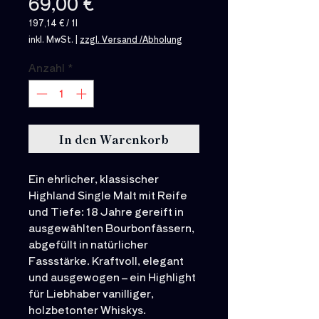
Preis
69,00 €
197,14 €
/
1l
197,14 €
inkl. MwSt.
|
zzgl. Versand /Abholung
pro
1
Liter
Anzahl
*
In den Warenkorb
Ein ehrlicher, klassischer
Highland Single Malt mit Reife
und Tiefe: 18 Jahre gereift in
ausgewählten Bourbonfässern,
abgefüllt in natürlicher
Fassstärke. Kraftvoll, elegant
und ausgewogen – ein Highlight
für Liebhaber vanilliger,
holzbetonter Whiskys.