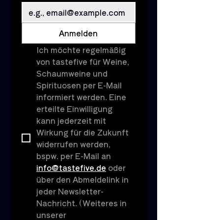
R: 10 °C
Lagerfähigkeit: bei optimalen
Temperatur- und
Anmelden
Feuchtigkeitsbedingungen, 3 - 4
Ich möchte regelmäßig 
Jahre
von tastefive für Weine, 
Speisenempfehlung: Ideal zu Käse
und Dessert oder auch Kuchen
Schaumweine und 
und Eiscreme.
Spirituosen per E-Mail 
informiert werden. Eine 
erteilte Einwilligung 
kann jederzeit mit 
Wirkung für die Zukunft 
widerrufen werden, 
bspw. per E-Mail an 
info@tastefive.de
 oder 
über den Abmeldelink in 
jeder Newsletter-
Nachricht. (Weiteres in 
unserer 