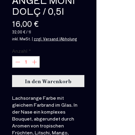
ANGEL MONI
DOLÇ / 0,5l
Preis
16,00 €
32,00 €
/
1l
32,00 €
inkl. MwSt.
|
zzgl. Versand /Abholung
pro
1
Liter
Anzahl
*
In den Warenkorb
Lachsorange Farbe mit
gleichem Farbrand im Glas. In
der Nase ein komplexes
Bouquet, abgerundet durch
Aromen von tropischen
Früchten, Litschi, Mango,